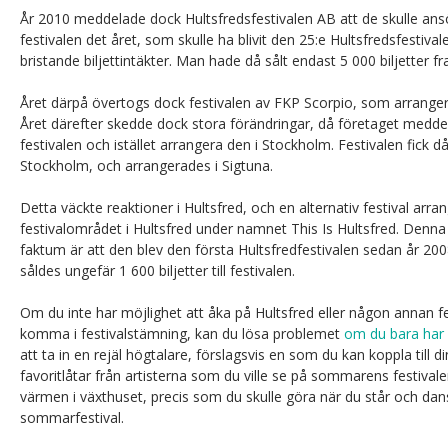
År 2010 meddelade dock Hultsfredsfestivalen AB att de skulle an
festivalen det året, som skulle ha blivit den 25:e Hultsfredsfestivale
bristande biljettintäkter. Man hade då sålt endast 5 000 biljetter fra
Året därpå övertogs dock festivalen av FKP Scorpio, som arranger
Året därefter skedde dock stora förändringar, då företaget meddel
festivalen och istället arrangera den i Stockholm. Festivalen fick
Stockholm, och arrangerades i Sigtuna.
Detta väckte reaktioner i Hultsfred, och en alternativ festival arr
festivalområdet i Hultsfred under namnet This Is Hultsfred. Denna 
faktum är att den blev den första Hultsfredfestivalen sedan år 20
såldes ungefär 1 600 biljetter till festivalen.
Om du inte har möjlighet att åka på Hultsfred eller någon annan f
komma i festivalstämning, kan du lösa problemet
om du bara har 
att ta in en rejäl högtalare, förslagsvis en som du kan koppla till 
favoritlåtar från artisterna som du ville se på sommarens festivale
värmen i växthuset, precis som du skulle göra när du står och dan
sommarfestival.