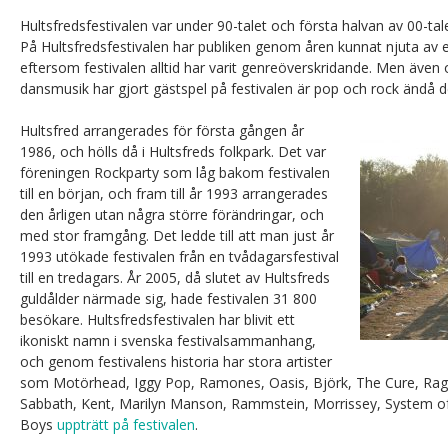
Hultsfredsfestivalen var under 90-talet och första halvan av 00-ta
På Hultsfredsfestivalen har publiken genom åren kunnat njuta av e
eftersom festivalen alltid har varit genreöverskridande. Men även
dansmusik har gjort gästspel på festivalen är pop och rock ändå
Hultsfred arrangerades för första gången år
1986, och hölls då i Hultsfreds folkpark. Det var
föreningen Rockparty som låg bakom festivalen
till en början, och fram till år 1993 arrangerades
den årligen utan några större förändringar, och
med stor framgång. Det ledde till att man just år
1993 utökade festivalen från en tvådagarsfestival
till en tredagars. År 2005, då slutet av Hultsfreds
guldålder närmade sig, hade festivalen 31 800
besökare. Hultsfredsfestivalen har blivit ett
ikoniskt namn i svenska festivalsammanhang,
och genom festivalens historia har stora artister
som Motörhead, Iggy Pop, Ramones, Oasis, Björk, The Cure, Rag
Sabbath, Kent, Marilyn Manson, Rammstein, Morrissey, System o
Boys
uppträtt på festivalen
.